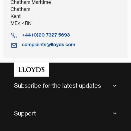
Chatham Maritime
Chatham
Kent
ME4 4RN
+44 (0)20 7327 5693
complaints@lloyds.com
Subscribe for the latest updates
Market Bulletins
Tax news and updates
Support
Contact us