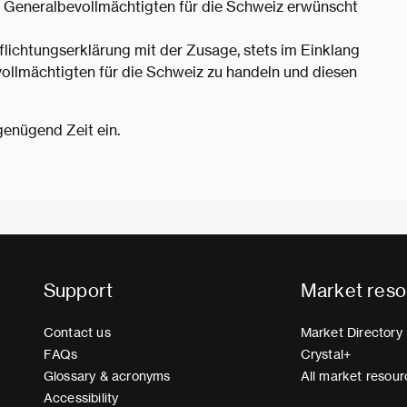
s Generalbevollmächtigten für die Schweiz erwünscht
flichtungserklärung mit der Zusage, stets im Einklang
ollmächtigten für die Schweiz zu handeln und diesen
genügend Zeit ein.
Support
Market reso
Contact us
Market Directory
FAQs
Crystal+
Glossary & acronyms
All market resour
Accessibility